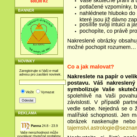
Vaše skutečné přání a 
600,00 Kč
potlačené vzpomínky, bl
BANNER
nahlédnete hluboko do 
které jsou již dávno z
posílíte svoji intuici a j
pochopíte, co právě pr
Nakreslené obrázky obsahuj
možné pochopit rozumem…
NOVINKY
Co a jak malovat?
Zaregistrujte si Vaši e-mail
adresu pro zasílání novinek.
Nakreslete na papír o vel
postavu.
Váš nakreslený 
symbolizuje Vaše skute
Vložit
Vymazat
spolehlivě na Vaši povahu,
závislosti.
V případě partn
vedle sebe. Nejedná se o 
REKLAMA
malířské schopnosti. Jen mal
obrázek naskenujte nebo
Panna
24.8 - 23.9
tajemstvi.astrologie@sezna
Vaše nerozhodnost může
vyvolávat zbytečné problémy.