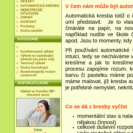
UKÁZKY
V čem nám může být auto
AUTOMATICKÁ KRESBA
NEBEZPEČNÉ
OČKOVÁNÍ
Automatická kresba totiž o 
ZDRAVÍ
umí představit.
Je to vla
KONTAKT
Produkty
čmáráte na papír, na nov
Kniha návštěv
například nudíte ve škole č
KATEGORIE
apod. Jsou to momenty, kdy
Při používání automatické
Kombinovaný výklad
intuici, tedy se necháváme 
Výhled na nastávající
období (na jeden rok)
kreslíme a jak to kreslí
Tarotový výklad
Druhy horoskopů
procesu zapojíme rozum, k
Numerologický rozbor
barvu či pastelku máme po
osobnosti
máme malovat, již kresba au
DOPORUČUJEME
je potřebné nemyslet, nekrit
Výklad ve formátu MP -
mluvené slovo
Co se dá z kresby vyčíst
momentální stav a nala
nějakou činnost)
celkové duševní rozpol
Cena: