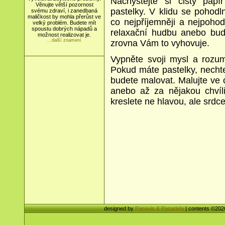
Nachystejte si čistý pap
Věnujte větší pozornost
pastelky. V klidu se pohodln
svému zdraví, i zanedbaná
maličkost by mohla přerůst ve
co nejpříjemněji a nejpohod
velký problém. Budete mít
spoustu dobrých nápadů a
relaxační hudbu anebo buďt
možnost realizovat je.
...další znamení
zrovna Vám to vyhovuje.
Vypněte svoji mysl a rozu
Pokud máte pastelky, nechte
budete malovat. Malujte ve ch
anebo až za nějakou chvíli
kreslete ne hlavou, ale srdc
designed by
Panavis & Panadela
| contents ©20