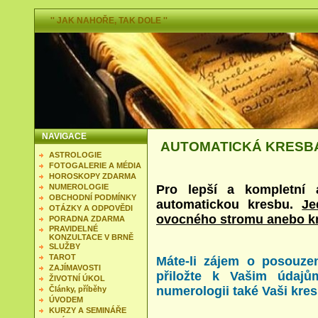
'' JAK NAHOŘE, TAK DOLE ''
NAVIGACE
AUTOMATICKÁ KRESB
ASTROLOGIE
FOTOGALERIE A MÉDIA
HOROSKOPY ZDARMA
NUMEROLOGIE
Pro lepší a kompletní 
OBCHODNÍ PODMÍNKY
automatickou kresbu.
Je
OTÁZKY A ODPOVĚDI
ovocného stromu anebo k
PORADNA ZDARMA
PRAVIDELNÉ
KONZULTACE V BRNĚ
SLUŽBY
TAROT
Máte-li zájem o posouzen
ZAJÍMAVOSTI
přiložte k Vašim údajů
ŽIVOTNÍ ÚKOL
numerologii také Vaši kres
Články, příběhy
ÚVODEM
KURZY A SEMINÁŘE