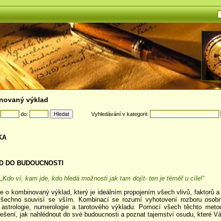
novaný výklad
:
do:
Vyhledávání v kategorii:
KA
D DO BUDOUCNOSTI
„Kdo ví, kam jde, kdo hledá možnosti jak tam dojít- ten je téměř u cíle
!“
e o kombinovaný výklad, který je ideálním propojením všech vlivů, faktorů a 
šechno souvisí se vším. Kombinací se rozumí vyhotovení rozboru osobn
astrologie, numerologie a tarotového výkladu. Pomocí všech těchto metod
 řešení, jak nahlédnout do své budoucnosti a poznat tajemství osudu, které V