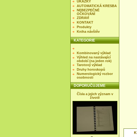
UKÁZKY
AUTOMATICKÁ KRESBA
NEBEZPEČNÉ
OČKOVÁNÍ
ZDRAVÍ
KONTAKT
Produkty
Kniha návštěv
KATEGORIE
Kombinovaný výklad
Výhled na nastávající
období (na jeden rok)
Tarotový výklad
Druhy horoskopů
Numerologický rozbor
osobnosti
DOPORUČUJEME
Čísla a jejich význam v
životě
K