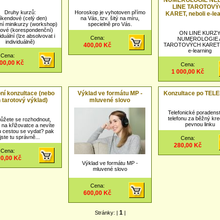
NUMEROLOGIE NE
LINE TAROTOV
Druhy kurzů:
Horoskop je vyhotoven přímo
KARET, neboli e-le
víkendové (celý den)
na Vás, tzv. šitý na míru,
ní minikurzy (workshop)
specielně pro Vás.
kové (korespondenční)
ON LINE KURZ
viduální (lze absolvovat i
Cena:
NUMEROLOGIE 
individuálně)
400,00 Kč
TAROTOVÝCH KARET, 
e-learning
Cena:
400,00 Kč
Cena:
1 000,00 Kč
ní konzultace (nebo
Výklad ve formátu MP -
Konzultace po TEL
n tarotový výklad)
mluvené slovo
Telefonické poradenst
telefonu za běžný kre
žete se rozhodnout,
pevnou linku
e na křižovatce a nevíte
u cestou se vydat? pak
jste tu správně...
Cena:
280,00 Kč
Cena:
0,00 Kč
Výklad ve formátu MP -
mluvené slovo
Cena:
600,00 Kč
1
Stránky: |
|