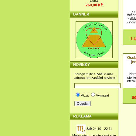
Cena:
260,00 Kč
- 
BANNER
- večer
- dál
- indi
1 
Osob
je
NOVINKY
Nemů
Zaregistrujte si Vaši e-mail
stojít
adresu pro zasílání novinek.
ktero
Vložit
Vymazat
80
REKLAMA
Štír
24.10 - 22.11
Máte dojem, že jste sami a že