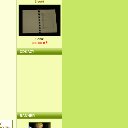
životě
Cena:
260,00 Kč
ODKAZY
BANNER
Y