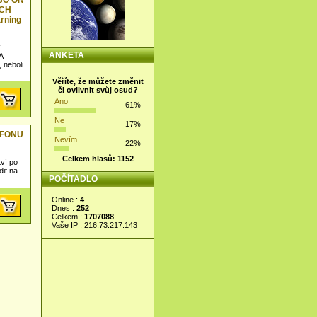
BO ON
ÝCH
arning
Y
ANKETA
A
neboli
Věříte, že můžete změnit
či ovlivnit svůj osud?
Ano
61%
Ne
17%
EFONU
Nevím
22%
Celkem hlasů: 1152
ví po
dit na
POČÍTADLO
Online :
4
Dnes :
252
Celkem :
1707088
Vaše IP : 216.73.217.143