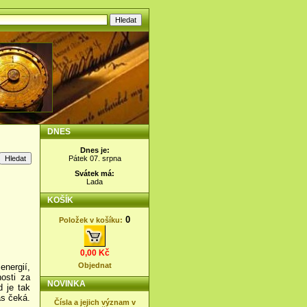
DNES
Dnes je:
Pátek 07. srpna
Svátek má:
Lada
KOŠÍK
0
Položek v košíku:
0,00 Kč
Objednat
energií,
osti za
NOVINKA
 je tak
ás čeká.
Čísla a jejich význam v